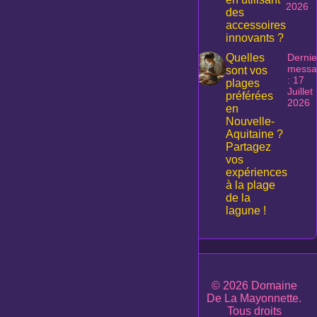
2026
des
accessoires
innovants ?
Quelles
Dernie
messa
sont vos
: 17
plages
Juillet
préférées
2026
en
Nouvelle-
Aquitaine ?
Partagez
vos
expériences
à la plage
de la
lagune !
© 2026 Domaine
De La Mayonnette.
Tous droits