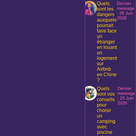
Quels
Dernier
message
sont les
: 29 Juin
dangers
2026
auxquels
pourrait
faire face
un
étranger
en louant
un
logement
sur
Airbnb
en Chine
?
Quels
Dernier
message
sont vos
: 25 Juin
conseils
2026
pour
choisir
un
camping
avec
piscine