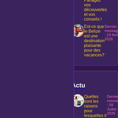
Partagez
vos
découvertes
et vos
conseils !
Est-ce que
Dernier
messag
le Belize
: 19 Avri
est une
2026
destination
plaisante
pour des
vacances?
Actu
Quelles
Dernie
messa
sont les
: 08
raisons
Juillet
pour
2026
lesquelles il