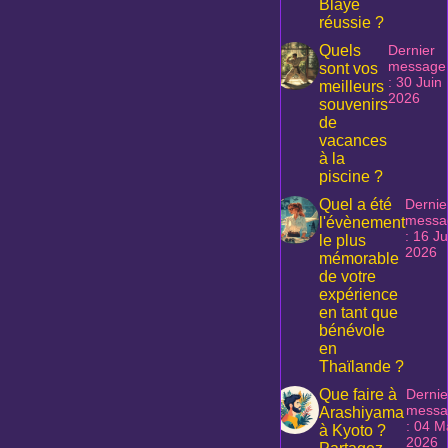
Blaye
réussie ?
Quels
Dernier
message
sont vos
: 30 Juin
meilleurs
2026
souvenirs
de
vacances
à la
piscine ?
Quel a été
Dernie
messa
l'évènement
: 16 Ju
le plus
2026
mémorable
de votre
expérience
en tant que
bénévole
en
Thaïlande ?
Que faire à
Dernie
messa
Arashiyama
: 04 M
à Kyoto ?
2026