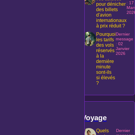
: 17
pour dénicher
Mar
des billets
202
d'avion
internationaux
à prix réduit ?
Pourquoi
Dernier
message
les tarifs
: 02
des vols
Janvier
réservés
2026
à la
dernière
minute
sont-ils
si élevés
?
Voyage
Quels
Dernier