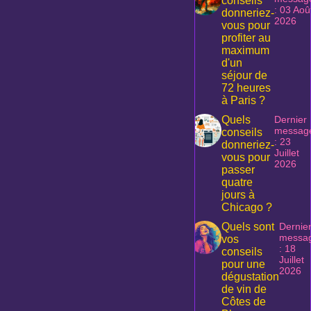
conseils
: 03 Aoû
donneriez-
2026
vous pour
profiter au
maximum
d'un
séjour de
72 heures
à Paris ?
Quels
Dernier
messag
conseils
: 23
donneriez-
Juillet
vous pour
2026
passer
quatre
jours à
Chicago ?
Quels sont
Dernie
messa
vos
: 18
conseils
Juillet
pour une
2026
dégustation
de vin de
Côtes de