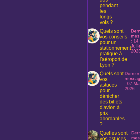
pendant
les
longs
vols ?
Quels sont
Dern
mes
vos conseils
: 14
pour un
Juill
stationnement
202
pratique à
l'aéroport de
Lyon ?
Quels sont
Dernier
messa
vos
: 07 Ma
astuces
2026
pour
dénicher
des billets
d'avion à
prix
abordables
?
Quelles sont
Dern
mes
vos astuces