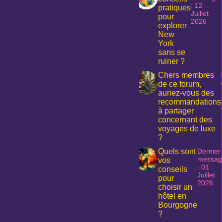
: 12
pratiques
Juillet
pour
2026
explorer
New
York
sans se
ruiner ?
Chers membres
de ce forum,
auriez-vous des
recommandations
à partager
concernant des
voyages de luxe
?
Quels sont
Dernier
messag
vos
: 01
conseils
Juillet
pour
2026
choisir un
hôtel en
Bourgogne
?