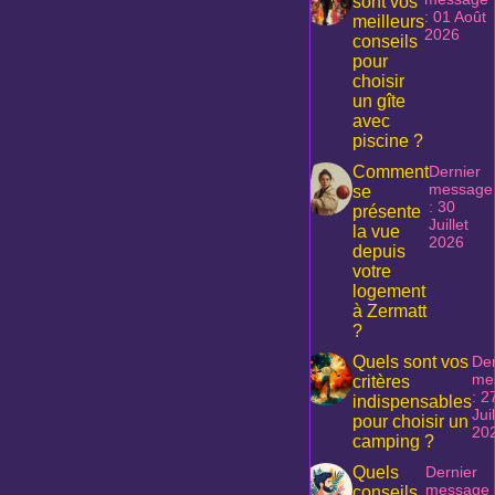
sont vos
: 01 Août
meilleurs
2026
conseils
pour
choisir
un gîte
avec
piscine ?
Comment
Dernier
message
se
: 30
présente
Juillet
la vue
2026
depuis
votre
logement
à Zermatt
?
Quels sont vos
Der
me
critères
: 2
indispensables
Juil
pour choisir un
20
camping ?
Quels
Dernier
message
conseils