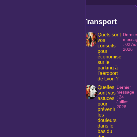
Transport
Quels sont
Dernie
messa
vos
: 02 Ao
conseils
2026
pour
économiser
sur le
parking à
l'aéroport
de Lyon ?
Quelles
Dernier
message
sont vos
: 24
astuces
Juillet
pour
2026
prévenir
les
douleurs
dans le
bas du
dos