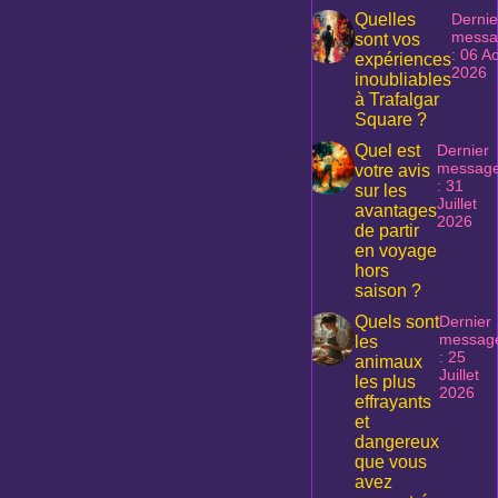
Quelles
Dernie
messa
sont vos
: 06 A
expériences
2026
inoubliables
à Trafalgar
Square ?
Quel est
Dernier
messag
votre avis
: 31
sur les
Juillet
avantages
2026
de partir
en voyage
hors
saison ?
Quels sont
Dernier
messag
les
: 25
animaux
Juillet
les plus
2026
effrayants
et
dangereux
que vous
avez