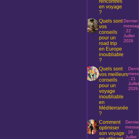
rencontrés
en voyage
?
Quels sont
Dernier
messag
vos
: 22
conseils
Juillet
pour un
2026
road trip
en Europe
inoubliable
?
Quels sont
Derni
mess
vos meilleurs
: 21
conseils
Juille
pour un
2026
voyage
inoubliable
en
Méditerranée
?
Comment
Dernie
messa
optimiser
: 18
son voyage
Juillet
en utilisant