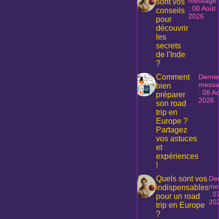
message
sont vos
: 08 Août
conseils
2026
pour
découvrir
les
secrets
de l'Inde
?
Comment
Dernie
messa
bien
: 08 A
préparer
2026
son road
trip en
Europe ?
Partagez
vos astuces
et
expériences
!
Quels sont vos
Der
me
indispensables
: 0
pour un road
20
trip en Europe
?