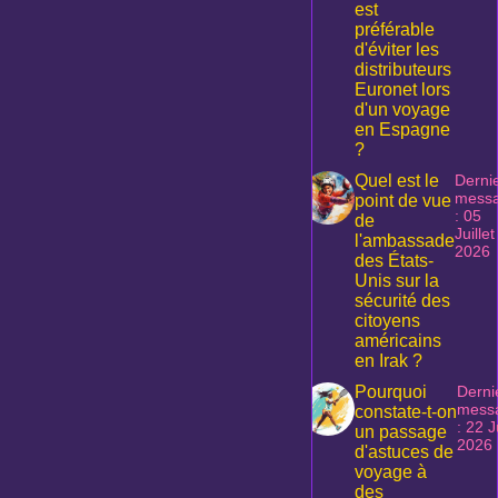
est
préférable
d'éviter les
distributeurs
Euronet lors
d'un voyage
en Espagne
?
Quel est le
Derni
mess
point de vue
: 05
de
Juillet
l'ambassade
2026
des États-
Unis sur la
sécurité des
citoyens
américains
en Irak ?
Pourquoi
Derni
mess
constate-t-on
: 22 J
un passage
2026
d'astuces de
voyage à
des