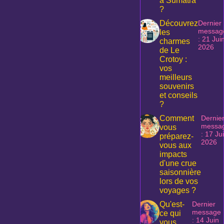
à Sumatra
?
Découvrez
Dernier
messag
les
: 21 Jui
charmes
2026
de Le
Crotoy :
vos
meilleurs
souvenirs
et conseils
?
Comment
Dernie
messa
vous
: 17 Ju
préparez-
2026
vous aux
impacts
d'une crue
saisonnière
lors de vos
voyages ?
Qu'est-
Dernier
message
ce qui
: 14 Juin
vous