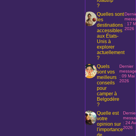
roadtrip
?
Quelles sont
Derni
mess
les
: 17 
destinations
2026
accessibles
aux États-
Unis à
explorer
actuellement
?
Quels
Dernier
messag
sont vos
: 09 Mai
meilleurs
2026
conseils
pour
camper à
Belgodère
?
Quelle est
Dernie
messa
votre
: 24 Av
opinion sur
2026
l'importance
de