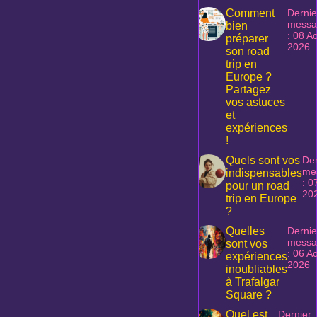
Comment
Dernie
messa
bien
: 08 A
préparer
2026
son road
trip en
Europe ?
Partagez
vos astuces
et
expériences
!
Quels sont vos
Der
me
indispensables
: 0
pour un road
20
trip en Europe
?
Quelles
Dernie
messa
sont vos
: 06 A
expériences
2026
inoubliables
à Trafalgar
Square ?
Quel est
Dernier