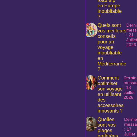
road trip
en Europe
inoubliable
?
Quels sont
Derni
mess
vos meilleurs
: 21
conseils
Juille
pour un
2026
voyage
inoubliable
en
Méditerranée
?
Comment
Dernie
messa
optimiser
: 18
son voyage
Juillet
en utilisant
2026
des
accessoires
innovants ?
Quelles
Dernie
messa
sont vos
: 17
plages
Juillet
préférées