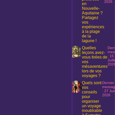
2026
en
Nouvelle-
Aquitaine ?
Partagez
vos
expériences
à la plage
de la
lagune !
Quelles
Dern
mes
leçons avez-
: 15
vous tirées de
Juill
vos
202
mésaventures
lors de vos
voyages ?
Quels sont
Dernier
messag
vos
: 27 Jui
conseils
2026
pour
organiser
un voyage
inoubliable