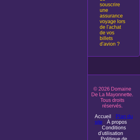
souscrire
une
assurance
voyage lors
de l'achat
de vos
billets
d'avion ?
1
2
© 2026 Domaine
De La Mayonnette.
Tous droits
réservés.
Accueil
Plan du
site
À propos
Conditions
d'utilisation
Politique de