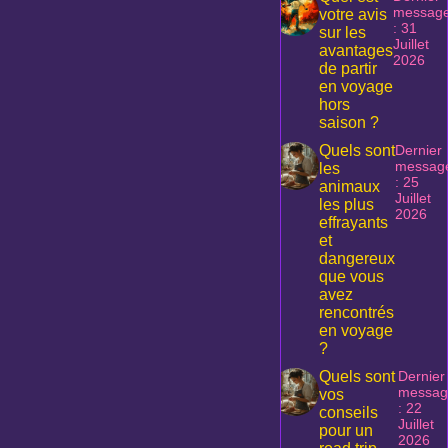
messag
votre avis
: 31
sur les
Juillet
avantages
2026
de partir
en voyage
hors
saison ?
Quels sont
Dernier
messag
les
: 25
animaux
Juillet
les plus
2026
effrayants
et
dangereux
que vous
avez
rencontrés
en voyage
?
Quels sont
Dernier
messag
vos
: 22
conseils
Juillet
pour un
2026