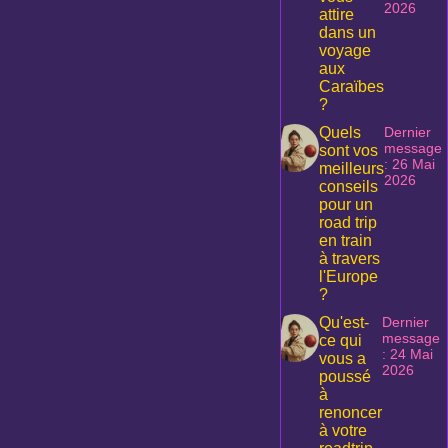
2026
attire
dans un
voyage
aux
Caraïbes
?
Quels
Dernier
message
sont vos
: 26 Mai
meilleurs
2026
conseils
pour un
road trip
en train
à travers
l'Europe
?
Qu'est-
Dernier
message
ce qui
: 24 Mai
vous a
2026
poussé
à
renoncer
à votre