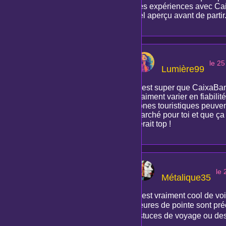
des expériences avec Caix
bel aperçu avant de partir
le 2
Lumière99
C'est super que CaixaBank 
vraiment varier en fiabili
zones touristiques peuvent
marché pour toi et que ça
serait top !
le
Métalique35
C'est vraiment cool de voi
heures de pointe sont préci
astuces de voyage ou des 