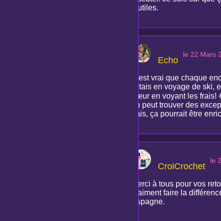
inutiles.
le 22 Mars 
Echo
C'est vrai que chaque endr
j'étais en voyage de ski, e
cœur en voyant les frais! 
on peut trouver des excep
frais, ça pourrait être en
le 
CroiCrochet
Merci à tous pour vos ret
vraiment faire la différen
Espagne.