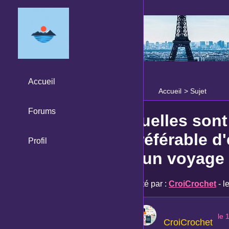
Accueil
Accueil
>
Sujet
Forums
Quelles sont 
préférable d'
Profil
d'un voyage
Posté par :
CroiCrochet
- l
le 
CroiCrochet