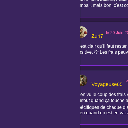
temps... mais bon, c'est c
le 20 Juin 
Zuri7
C'est clair qu'il faut res
positive. 💡 Les frais peuv
l
Voyageuse65
Bien vu le coup des frais 
surtout quand ça touche au 
spécifiques de chaque dis
bien quand on est en vaca