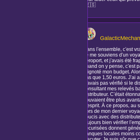
! 🇪🇸
GalacticMechan
Dans l'ensemble, c'est vr
Je me souviens d'un voyage 
aéroport, et j'avais été fr
quand on y pense, c'est p
grignoté mon budget. Alors
bas que 1,50 euros. J'ai 
n'avais pas vérifié si le d
consultant mes relevés ba
distributeur. C'était éto
pouvaient être plus avant
d'esprit. À ce propos, au 
Lors de mon dernier voyag
soucis avec des distribut
toujours bien vérifier l'
sécurisées donnent généra
banques locales moins conn
discuter. Je suis sûr que 