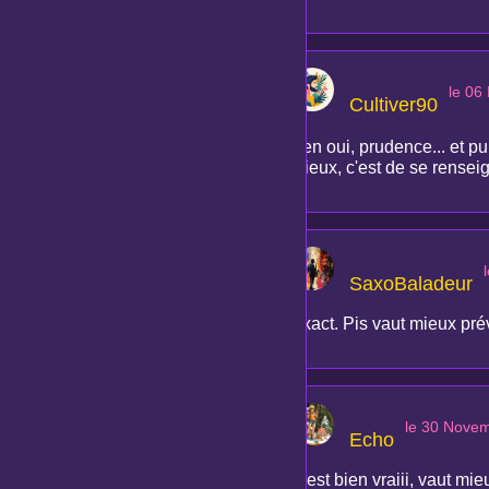
le 06
Cultiver90
Ben oui, prudence... et pu
mieux, c'est de se renseig
SaxoBaladeur
Exact. Pis vaut mieux prév
le 30 Nove
Echo
C'est bien vraiii, vaut mi