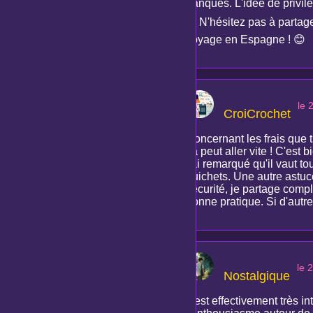
banques. L'idée de privilé
💰 N'hésitez pas à parta
voyage en Espagne ! 😊
le 
CroiCrochet
Concernant les frais que t
ça peut aller vite ! C'es
j'ai remarqué qu'il vaut t
guichets. Une autre astuce 
sécurité, je partage compl
bonne pratique. Si d'autre
le 
Nostalgique
Il est effectivement très i