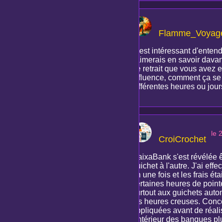
Flamme_Voyag
C'est intéressant d'enten
j'aimerais en savoir dav
de retrait que vous avez e
affluence, comment ça se p
différentes heures ou jour
le 
CroiCrochet
CaixaBank s'est révélée êt
guichet à l'autre. J'ai eff
en une fois et les frais é
certaines heures de point
surtout aux guichets autom
les heures creuses. Concer
appliquées avant de réalis
l'intérieur des banques plu