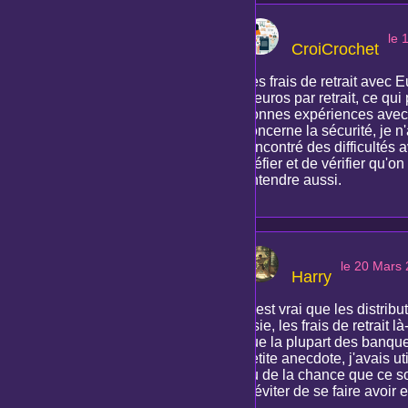
le 
CroiCrochet
Les frais de retrait avec E
5 euros par retrait, ce qui
bonnes expériences avec C
concerne la sécurité, je 
rencontré des difficultés 
méfier et de vérifier qu'o
entendre aussi.
le 20 Mars
Harry
C'est vrai que les distrib
Asie, les frais de retrait
que la plupart des banque
petite anecdote, j'avais ut
eu de la chance que ce soi
à éviter de se faire avoir