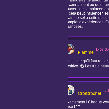
l'enthousiasme autour de
je connais ont eu des fra
souvent de l'emplacement 
et cela peut influencer le
grain de sel à cette discus
complet d'expériences. Ga
nuancées.
le 07 S
Flamme
C'est clair qu'il faut res
positive. 🧐 Les frais peuv
le 
CroiCrochet
Exactement ! Chaque voya
mise ! 🧐