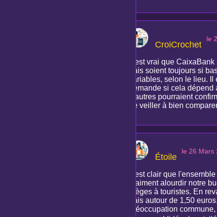
le 
CroiCrochet
Il est vrai que CaixaBank 
frais soient toujours si b
variables, selon le lieu. 
demande si cela dépend aus
d'autres pourraient confi
de veiller à bien comparer
le 26 Mars
Étoile
Il est clair que l'ensemb
vraiment alourdir notre bu
pièges à touristes. En re
frais autour de 1,50 euro
préoccupation commune, ave