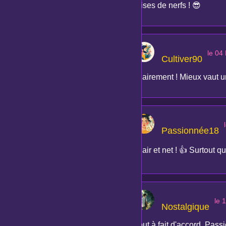
crises de nerfs ! 😎
le 04
Cultiver90
Clairement ! Mieux vaut un
Passionnée18
Clair et net ! 👍 Surtout q
le 
Nostalgique
Tout à fait d'accord, Pass