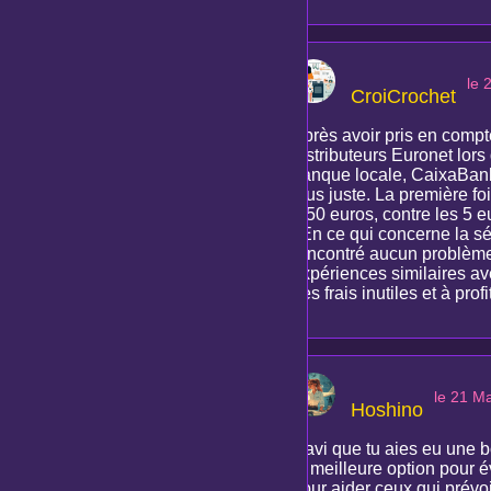
le 
CroiCrochet
Après avoir pris en compte
distributeurs Euronet lors
banque locale, CaixaBank, 
plus juste. La première foi
1,50 euros, contre les 5 
! En ce qui concerne la séc
rencontré aucun problème
expériences similaires ave
des frais inutiles et à pro
le 21 M
Hoshino
Ravi que tu aies eu une 
la meilleure option pour é
pour aider ceux qui prévo