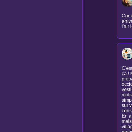
Comp
arriv
l'air
C'est
ça !
prépa
occi
vesti
mots
simp
sur v
conse
En a
mais
villa
pren