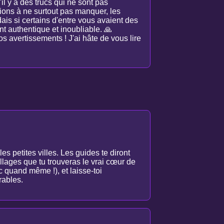
'il y a des trucs qui ne sont pas
tions à ne surtout pas manquer, les
is si certains d'entre vous avaient des
 authentique et inoubliable. 🙏
 avertissements ! J'ai hâte de vous lire
s petites villes. Les guides te diront
s villages que tu trouveras le vrai cœur de
c quand même !), et laisse-toi
rables.