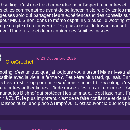
hsurfing, c'est une très bonne idée pour l'aspect rencontres et 
ls et les commentaires avant de se lancer, histoire d'éviter les
geuses solo qui partagent leurs expériences et des conseils sur 
 pour Miyu. Sinon, dans le même esprit, il y a aussi le woofing (
nge du gîte et du couvert). C'est plus axé sur le travail manuel
vrir l'Inde rurale et de rencontrer des familles locales.
le 23 Décembre 2025
CroiCrochet
ofing, c'est un truc que j'ai toujours voulu tester! Mais niveau a
tible avec la vie à la ferme 🤭. Peut-être plus tard, qui sait. En t
ches, c'est le top pour une expérience riche. Et le woofing, c'es
encontres authentiques. L'Inde rurale, c'est un autre monde. D'ai
nautés Bishnoï qui protègent les animaux... c'est fascinant. Fau
ir à Zuri7, le plus important, c'est de te faire confiance et de 
 laisses aussi une place à l'imprévu. C'est souvent là que les 