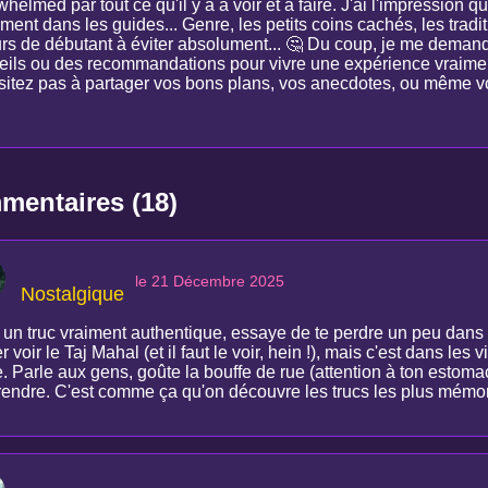
helmed par tout ce qu'il y a à voir et à faire. J'ai l'impression qu
ment dans les guides... Genre, les petits coins cachés, les tradi
urs de débutant à éviter absolument... 🤔 Du coup, je me demanda
eils ou des recommandations pour vivre une expérience vraiment
sitez pas à partager vos bons plans, vos anecdotes, ou même vos
entaires (18)
le 21 Décembre 2025
Nostalgique
un truc vraiment authentique, essaye de te perdre un peu dans le
er voir le Taj Mahal (et il faut le voir, hein !), mais c'est dans le
e. Parle aux gens, goûte la bouffe de rue (attention à ton estoma
rendre. C'est comme ça qu'on découvre les trucs les plus mémo