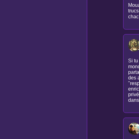
Mouai
trucs
chac
Si t
mond
parta
des 
"resp
enric
privé
dans 