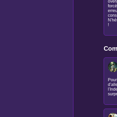
overw
forcé
erre
cons
N'hé
!
Comm
Pour 
d'all
l'Ind
surp