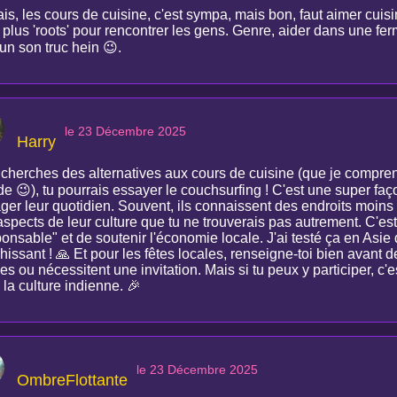
s, les cours de cuisine, c'est sympa, mais bon, faut aimer cuisin
 plus 'roots' pour rencontrer les gens. Genre, aider dans une ferm
un son truc hein 😉.
le 23 Décembre 2025
Harry
u cherches des alternatives aux cours de cuisine (que je compren
e 😉), tu pourrais essayer le couchsurfing ! C'est une super faç
ger leur quotidien. Souvent, ils connaissent des endroits moins t
aspects de leur culture que tu ne trouverais pas autrement. C'e
onsable" et de soutenir l'économie locale. J'ai testé ça en Asie 
hissant ! 🙏 Et pour les fêtes locales, renseigne-toi bien avant de
es ou nécessitent une invitation. Mais si tu peux y participer, c'
la culture indienne. 🎉
le 23 Décembre 2025
OmbreFlottante