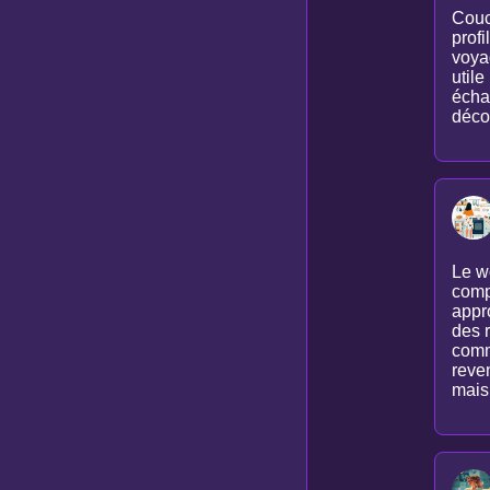
Couc
profi
voya
utile
écha
décou
Le wo
compa
appro
des r
commu
reven
mais