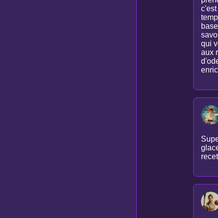
c'est
temps
base 
savo
qui 
aux r
d'od
enri
Super
glace
recet