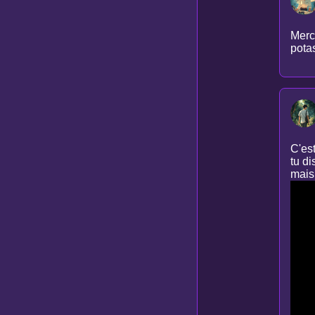
Merci
potas
C'est
tu d
mais 