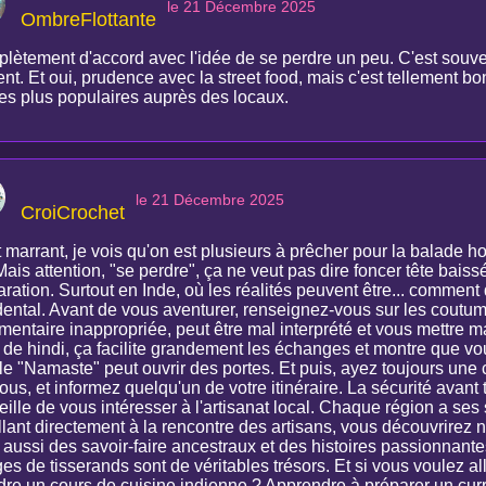
le 21 Décembre 2025
OmbreFlottante
lètement d'accord avec l'idée de se perdre un peu. C'est souven
ent. Et oui, prudence avec la street food, mais c'est tellement bon
 les plus populaires auprès des locaux.
le 21 Décembre 2025
CroiCrochet
 marrant, je vois qu'on est plusieurs à prêcher pour la balade hor
 Mais attention, "se perdre", ça ne veut pas dire foncer tête ba
ration. Surtout en Inde, où les réalités peuvent être... comment 
dental. Avant de vous aventurer, renseignez-vous sur les coutu
mentaire inappropriée, peut être mal interprété et vous mettre m
 de hindi, ça facilite grandement les échanges et montre que vou
le "Namaste" peut ouvrir des portes. Et puis, ayez toujours une 
ous, et informez quelqu'un de votre itinéraire. La sécurité avant 
ille de vous intéresser à l'artisanat local. Chaque région a ses sp
llant directement à la rencontre des artisans, vous découvrirez
 aussi des savoir-faire ancestraux et des histoires passionnant
ges de tisserands sont de véritables trésors. Et si vous voulez a
dre un cours de cuisine indienne ? Apprendre à préparer un curry