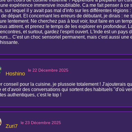
 une expérience immersive inoubliable. Ca me fait penser à ce si
, sur lequel il y avait pas mal d'info sur les différentes régions :
de départ. Et concernant les erreurs de débutant, je dirais : ne 
ure lentement. Ne cherchez pas à tout voir, tout faire en un te
vous attirent, et prenez le temps de les explorer en profondeur.
encontres, et surtout, gardez l'esprit ouvert. L'Inde est un pays
eurs... C'est un choc sensoriel permanent, mais c'est aussi une
chissante.
le 22 Décembre 2025
Hoshino
 conseil pour la cuisine, je plussoie totalement ! J'ajouterais q
 et d'avoir des conversations qui sortent des habituels "d'où ve
tes authentiques, c'est le top !
le 23 Décembre 2025
Zuri7