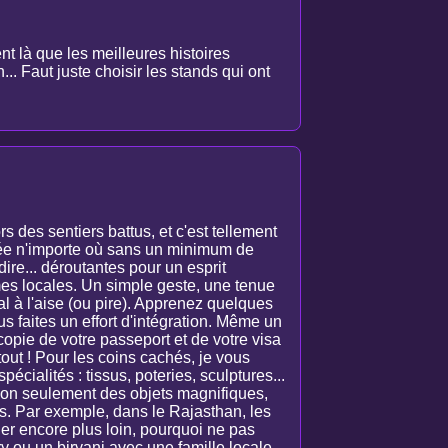
t là que les meilleures histoires
... Faut juste choisir les stands qui ont
s des sentiers battus, et c'est tellement
issée n'importe où sans un minimum de
dire... déroutantes pour un esprit
mes locales. Un simple geste, une tenue
al à l'aise (ou pire). Apprenez quelques
s faites un effort d'intégration. Même un
copie de votre passeport et de votre visa
tout ! Pour les coins cachés, je vous
écialités : tissus, poteries, sculptures...
 non seulement des objets magnifiques,
es. Par exemple, dans le Rajasthan, les
ller encore plus loin, pourquoi ne pas
 ou un biryani avec une famille locale,