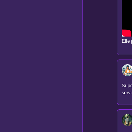
Elle
Super
servi