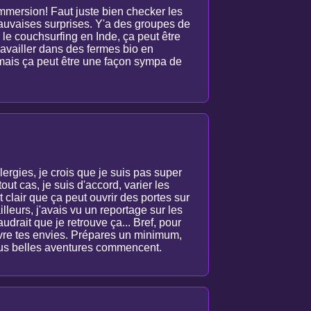
immersion! Faut juste bien checker les
 mauvaises surprises. Y'a des groupes de
le couchsurfing en Inde, ça peut être
travailler dans des fermes bio en
, mais ça peut être une façon sympa de
llergies, je crois que je suis pas super
out cas, je suis d'accord, varier les
t clair que ça peut ouvrir des portes sur
lleurs, j'avais vu un reportage sur les
drait que je retrouve ça... Bref, pour
suivre tes envies. Prépares un minimum,
plus belles aventures commencent.