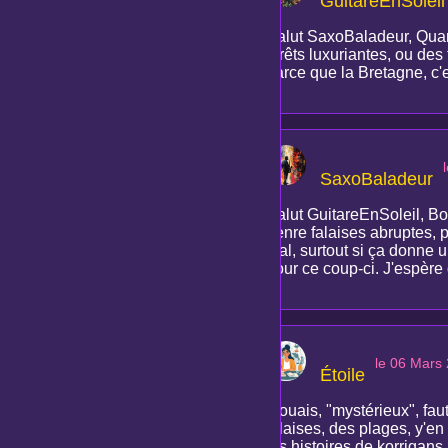
GuitareEnSoleil
Salut SaxoBaladeur, Quand
forêts luxuriantes, ou de
parce que la Bretagne, c'es
SaxoBaladeur
Salut GuitareEnSoleil, B
genre falaises abruptes, 
mal, surtout si ça donne un
pour ce coup-ci. J'espère 
le 06 Mars
Étoile
Mouais, "mystérieux", faut
falaises, des plages, y'en
les histoires de korrigans