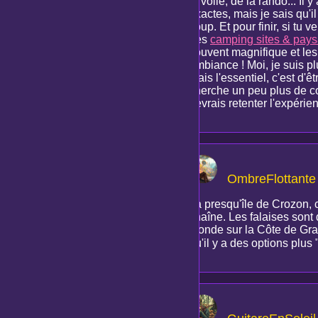
la voile, de la rando... I
exactes, mais je sais qu'i
coup. Et pour finir, si tu
des
camping sites & pay
souvent magnifique et le
ambiance ! Moi, je suis pl
mais l'essentiel, c'est d'êt
cherche un peu plus de c
devrais retenter l'expérie
OmbreFlottante
La presqu'île de Crozon, c
chaîne. Les falaises sont 
monde sur la Côte de Gran
qu'il y a des options plus