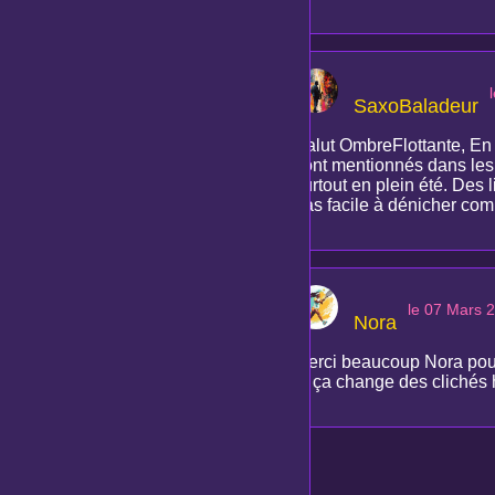
SaxoBaladeur
Salut OmbreFlottante, En f
sont mentionnés dans les g
surtout en plein été. Des 
pas facile à dénicher comm
le 07 Mars 
Nora
Merci beaucoup Nora pour 
et ça change des clichés h