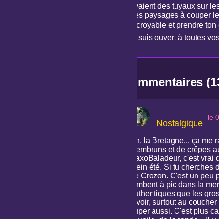
avaient des tuyaux sur le
des paysages à couper le 
incroyable et prendre ton
je suis ouvert à toutes v
Commentaires (1
le 
Nostalgique
Ah, la Bretagne... ça me 
d'embruns et de crêpes au
SaxoBaladeur, c'est vrai 
plein été. Si tu cherches 
de Crozon. C'est un peu p
tombent à pic dans la mer.
authentiques que les gross
à voir, surtout au coucher
super aussi. C'est plus cal