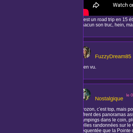
C'est un road trip en 15 
chacun son truc, hein, mai
FuzzyDream85
Bien vu.
le 
Nostalgique
Crozon, c'est top, mais p
offrent des panoramas ass
campings dans le coin, plu
belles randonnées sur le
fréquentée que la Pointe d