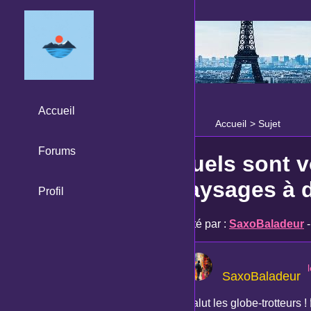
Accueil
Accueil
>
Sujet
Forums
Quels sont v
paysages à d
Profil
Posté par :
SaxoBaladeur
-
SaxoBaladeur
Salut les globe-trotteurs 