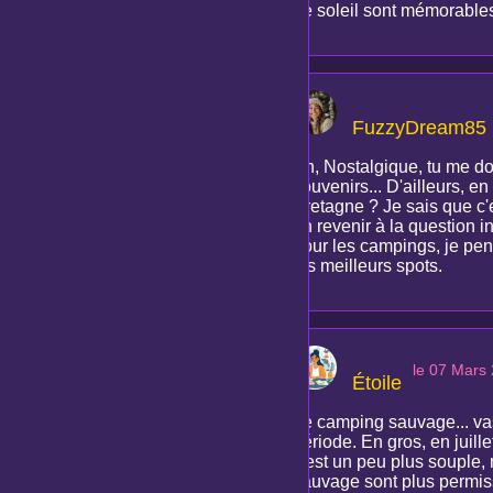
de soleil sont mémorables,
FuzzyDream85
Ah, Nostalgique, tu me do
souvenirs... D'ailleurs, 
Bretagne ? Je sais que c'es
en revenir à la question i
pour les campings, je pens
les meilleurs spots.
le 07 Mars
Étoile
Le camping sauvage... vas
période. En gros, en juille
c'est un peu plus souple, 
sauvage sont plus permissi