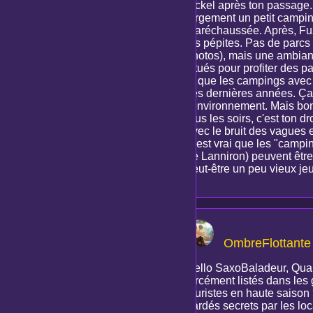
nickel après ton passage. 
largement un petit camping
maréchaussée. Après, Fuzz
les pépites. Pas de parcs
photos), mais une ambianc
situés pour profiter des p
lu que les campings avec 
ces dernières années. Ça
l'environnement. Mais bon
tous les soirs, c'est ton 
avec le bruit des vagues 
C'est vrai que les "camp
de Lanniron) peuvent être
peut-être un peu vieux jeu
OmbreFlottante
Hello SaxoBaladeur, Quan
forcément listés dans les 
touristes en haute saison 
gardés secrets par les loc