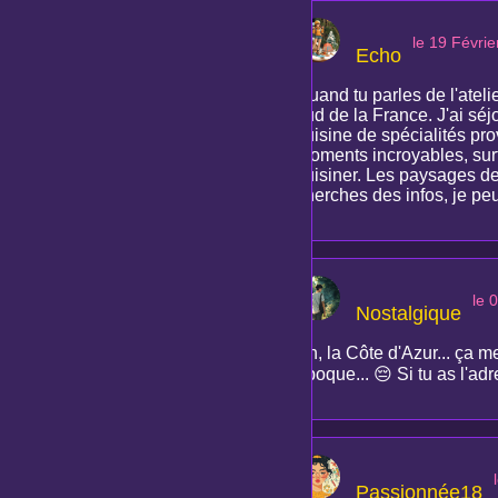
le 19 Févri
Echo
Quand tu parles de l'atel
sud de la France. J'ai sé
cuisine de spécialités pro
moments incroyables, surto
cuisiner. Les paysages de
cherches des infos, je peu
le 
Nostalgique
Ah, la Côte d'Azur... ça m
époque... 😔 Si tu as l'ad
Passionnée18