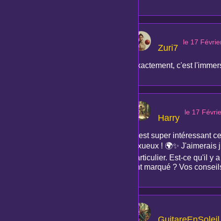
le 17 Févri
Zuri7
Exactement, c'est l'immersi
le 17 Févri
Harry
C'est super intéressant c
luxueux ! 🌍✨ J'aimerais 
particulier. Est-ce qu'il 
ont marqué ? Vos conseils 
GuitareEnSoleil