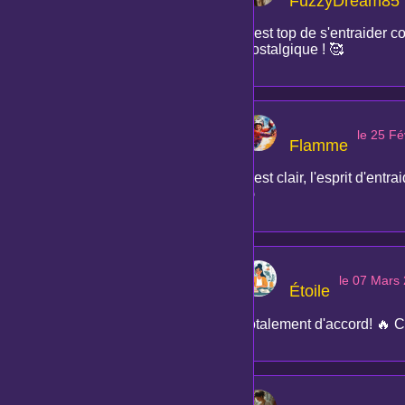
FuzzyDream85
C'est top de s'entraider 
Nostalgique ! 🥰
le 25 Fé
Flamme
C'est clair, l'esprit d'entr
😉
le 07 Mars
Étoile
Totalement d'accord! 🔥 C'