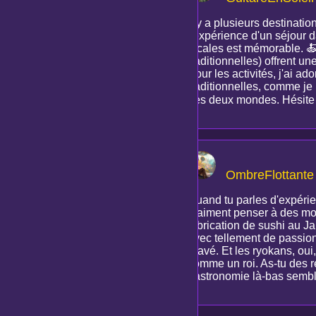
Il y a plusieurs destinati
l'expérience d'un séjour 
locales est mémorable. 🍝
traditionnelles) offrent 
Pour les activités, j'ai a
traditionnelles, comme je 
des deux mondes. Hésite pa
OmbreFlottante
Quand tu parles d'expéri
vraiment penser à des mom
fabrication de sushi au Ja
avec tellement de passion
gravé. Et les ryokans, oui,
comme un roi. As-tu des r
gastronomie là-bas semble