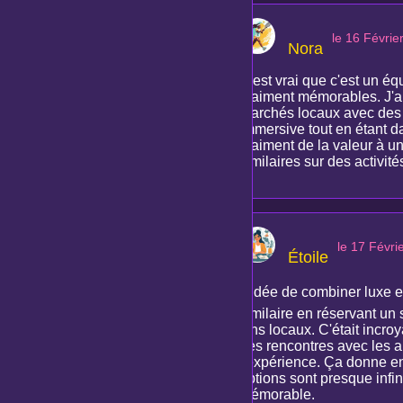
le 16 Févrie
Nora
C'est vrai que c'est un équ
vraiment mémorables. J'ai
marchés locaux avec des c
immersive tout en étant d
vraiment de la valeur à un
similaires sur des activit
le 17 Févri
Étoile
L'idée de combiner luxe e
similaire en réservant un
vins locaux. C'était incro
Les rencontres avec les a
l'expérience. Ça donne env
options sont presque infi
mémorable.