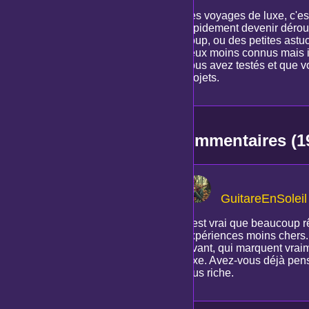
Les voyages de luxe, c'est
rapidement devenir dérout
coup, ou des petites astu
lieux moins connus mais in
vous avez testés et que 
projets.
Commentaires (1
GuitareEnSoleil
Il est vrai que beaucoup 
expériences moins chers. 
vivant, qui marquent vra
luxe. Avez-vous déjà pen
plus riche.