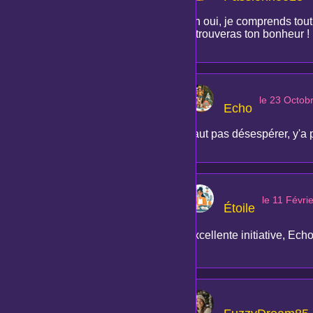
Oh oui, je comprends tout 
retrouveras ton bonheur !
le 23 Octob
Echo
Faut pas désespérer, y'a p
le 11 Févri
Étoile
Excellente initiative, Ech