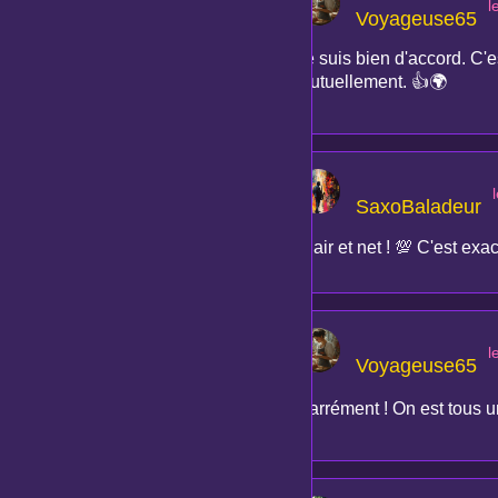
l
Voyageuse65
Je suis bien d'accord. C'
mutuellement. 👍🌍
SaxoBaladeur
Clair et net ! 💯 C'est exa
l
Voyageuse65
Carrément ! On est tous u