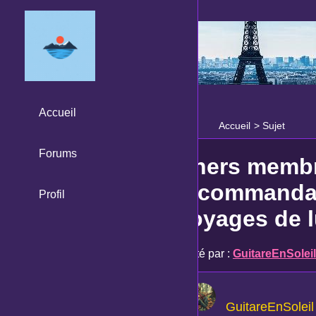
Accueil
Accueil
>
Sujet
Forums
Chers membr
recommandat
Profil
voyages de l
Posté par :
GuitareEnSoleil
GuitareEnSoleil