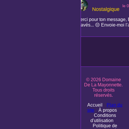
le 
Nostalgique
Merci pour ton message, E
gravés... 😔 Envoie-moi l'
© 2026 Domaine
De La Mayonnette.
Tous droits
réservés.
Accueil
Plan du
site
À propos
Conditions
d'utilisation
Politique de