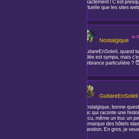
Exactement ! C'est presqu
virtuelle que les sites we
le 
Nostalgique
GuitareEnSoleil, quand tu
l'idée est sympa, mais c'e
ambiance particulière ? 😇
GuitareEnSoleil
Nostalgique, bonne questi
truc qui raconte une hist
vécu, même un truc un peu 
démarque des hôtels stand
question. En gros, je veux