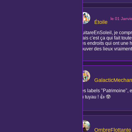
le 01 Janvi
Étoile
GuitareEnSoleil, je compren
mais c'est ça qui fait tout
des endroits qui ont une h
trouver des lieux vraimen
GalacticMechan
Les labels "Patrimoine", e
du tuyau ! 👍 🤓
OmbreFlottante