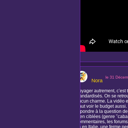
le 31 Déce
Nora
Voyager autrement, c'est 
standardisés. On se retro
aucun charme. La vidéo e
Faut voir le budget aussi.
répondre à la question de
bien ciblées (genre "caban
commentaires, les forums,
ça en Italie, une ferme pe