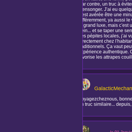
Par contre, un truc à évit
mensonger. J'ai eu quelqu
s'est avérée être une min
différemment, ya aussi le
le grand luxe, mais c'est
hein... et se taper une s
des pépites locales, j'ai 
directement chez l'habitan
traditionnels. Ça vaut peut
expérience authentique. C'
favorise les attrapes coui
GalacticMechan
Voyagezcheznous, bonne tro
un truc similaire... depuis