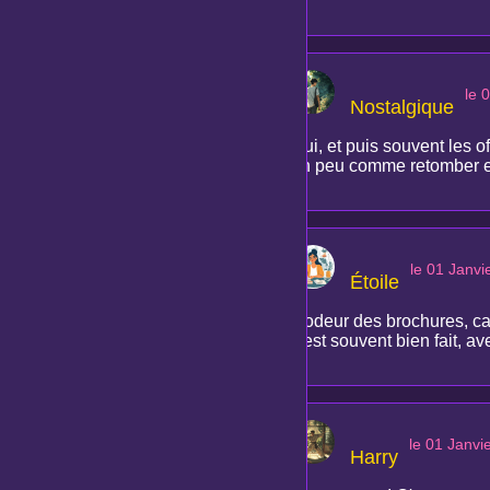
le 
Nostalgique
Oui, et puis souvent les of
un peu comme retomber e
le 01 Janvi
Étoile
L'odeur des brochures, car
c'est souvent bien fait, ave
le 01 Janvi
Harry