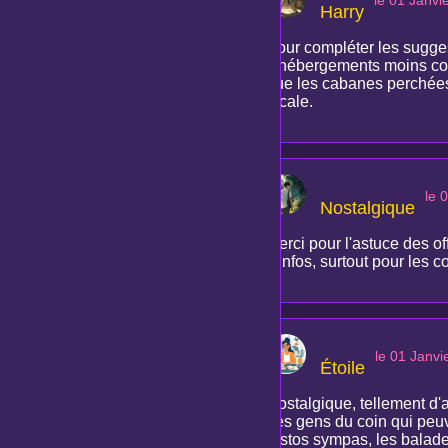
le 01 Janvi
Harry
Pour compléter les suggest
d'hébergements moins conn
que les cabanes perchées
locale.
le 
Nostalgique
Merci pour l'astuce des of
d'infos, surtout pour les 
le 01 Janvi
Étoile
Nostalgique, tellement d'a
des gens du coin qui peuv
restos sympas, les balades