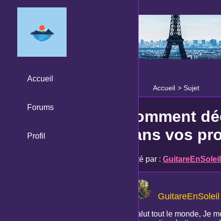
Accueil
Accueil
>
Sujet
Forums
Comment déc
dans vos pro
Profil
Posté par :
GuitareEnSoleil
GuitareEnSoleil
Salut tout le monde, Je 