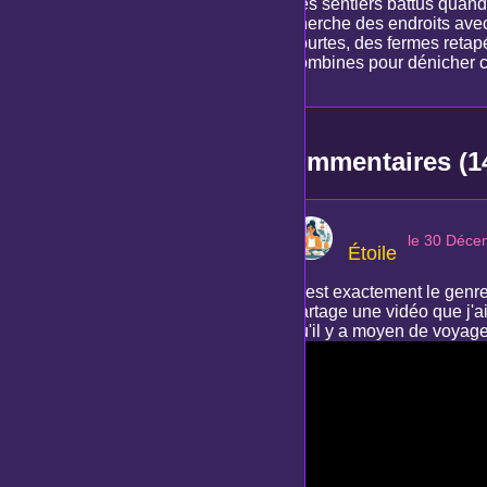
des sentiers battus quand
cherche des endroits avec
yourtes, des fermes retap
combines pour dénicher ce
Commentaires (1
le 30 Déce
Étoile
C'est exactement le genre 
partage une vidéo que j'a
qu'il y a moyen de voyage