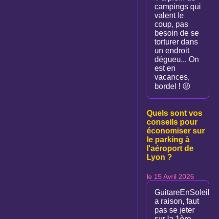
campings qui
valent le
coup, pas
besoin de se
torturer dans
un endroit
dégueu... On
est en
vacances,
bordel ! 😜
Quels sont vos
conseils pour
économiser sur
le parking à
l'aéroport de
Lyon ?
le 15 Avril 2026
GuitareEnSoleil
a raison, faut
pas se jeter
sur la 1ère