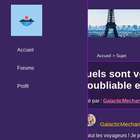
Accueil
Accueil
>
Sujet
Forums
Quels sont v
inoubliable 
Profil
Posté par :
GalacticMechan
GalacticMechan
Salut les voyageurs ! Je p