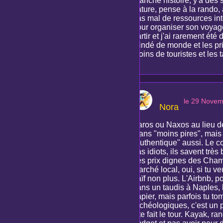
branché histoire, y'a des 
nature, pense à la rando, 
pas mal de ressources i
pour organiser son voyag
partir et j'ai rarement ét
blindé de monde et les pri
moins de touristes et les 
le 29 Nove
Nora
Paros ou Naxos au lieu de
plans "moins pires", mais
"authentique" aussi. Le co
pas idiots, ils savent très
des prix dignes des Champ
marché local, oui, si tu ve
naïf non plus. L'Airbnb, p
dans un taudis à Naples, l
papier, mais parfois tu to
archéologiques, c'est un 
vite fait le tour. Kayak, r