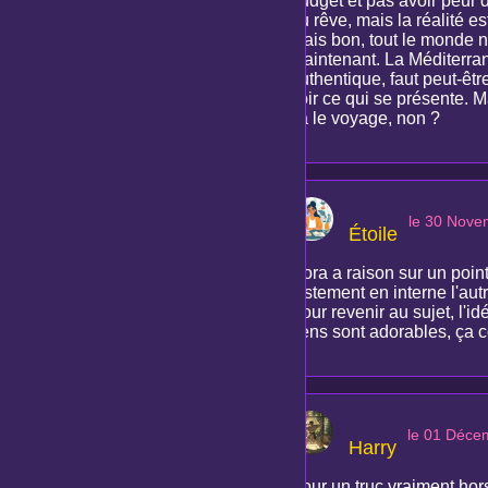
budget et pas avoir peur d
du rêve, mais la réalité es
Mais bon, tout le monde n
maintenant. La Méditerrané
authentique, faut peut-être
voir ce qui se présente. M
ça le voyage, non ?
le 30 Nove
Étoile
Nora a raison sur un point
justement en interne l'aut
Pour revenir au sujet, l'i
gens sont adorables, ça c
le 01 Déce
Harry
Pour un truc vraiment hors