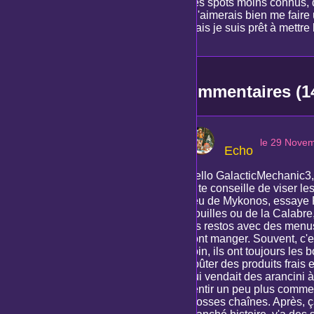
des spots moins connus, d
! J'aimerais bien me faire
mais je suis prêt à mettre
Commentaires (1
le 29 Nove
Echo
Hello GalacticMechanic3, U
je te conseille de viser l
lieu de Mykonos, essaye P
Pouilles ou de la Calabre,
les restos avec des menus 
vont manger. Souvent, c'e
coin, ils ont toujours les
goûter des produits frais 
qui vendait des arancini à
sentir un peu plus comme u
grosses chaînes. Après, ç