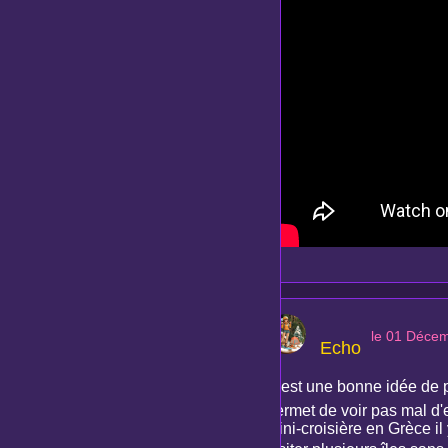
le 01 Déce
Echo
C'est une bonne idée de par
permet de voir pas mal d'e
mini-croisière en Grèce il 