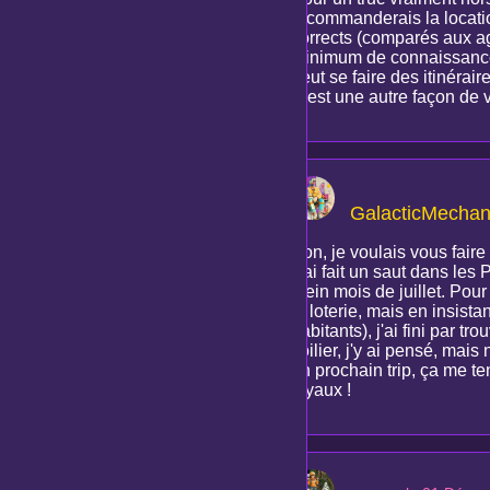
recommanderais la location
corrects (comparés aux age
minimum de connaissances
peut se faire des itinérai
C'est une autre façon de v
GalacticMechan
Bon, je voulais vous faire
J'ai fait un saut dans les
plein mois de juillet. Pour
la loterie, mais en insist
habitants), j'ai fini par t
voilier, j'y ai pensé, mai
un prochain trip, ça me t
tuyaux !