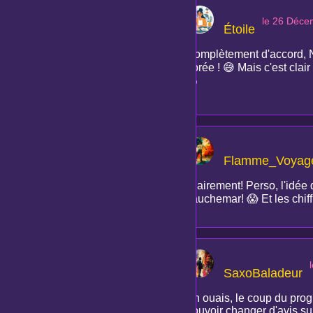
le 26 Déce
Étoile
Complètement d'accord, No
dorée ! 😅 Mais c'est clair
🌍
Flamme_Voyag
Clairement! Perso, l'idée
cauchemar! 😱 Et les chiffre
SaxoBaladeur
Ah ouais, le coup du prog
pouvoir changer d'avis sur