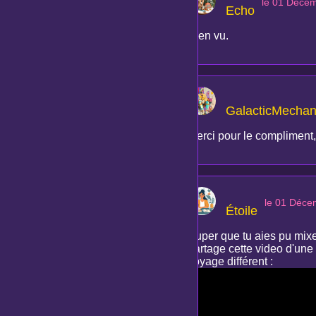
le 01 Déce
Echo
Bien vu.
GalacticMechan
Merci pour le compliment,
le 01 Déce
Étoile
Super que tu aies pu mixer
partage cette video d'une
voyage différent :