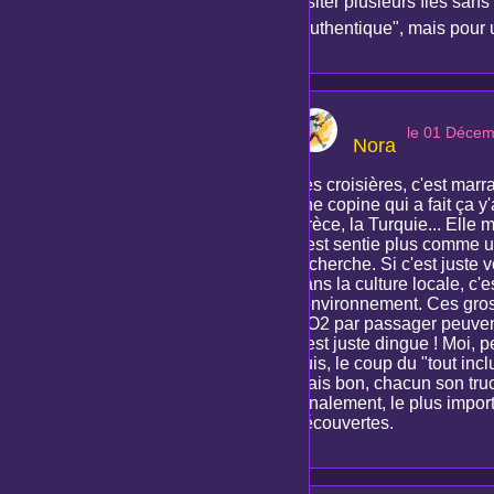
visiter plusieurs îles sans
"authentique", mais pour
le 01 Déce
Nora
Les croisières, c'est marra
une copine qui a fait ça y'
Grèce, la Turquie... Elle m
s'est sentie plus comme un
recherche. Si c'est juste 
dans la culture locale, c'e
l'environnement. Ces gros
CO2 par passager peuvent 
c'est juste dingue ! Moi, 
puis, le coup du "tout incl
Mais bon, chacun son truc
Finalement, le plus impor
découvertes.